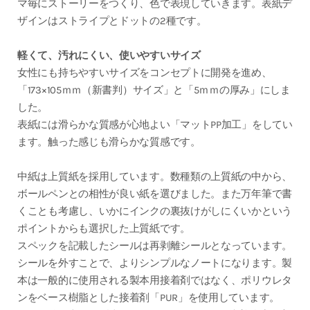
マ毎にストーリーをつくり、色で表現していきます。表紙デ
ザインはストライプとドットの2種です。
軽くて、汚れにくい、使いやすいサイズ
女性にも持ちやすいサイズをコンセプトに開発を進め、
「173×105ｍｍ（新書判）サイズ」と「5ｍｍの厚み」にしま
した。
表紙には滑らかな質感が心地よい「マットPP加工」をしてい
ます。触った感じも滑らかな質感です。
中紙は上質紙を採用しています。数種類の上質紙の中から、
ボールペンとの相性が良い紙を選びました。また万年筆で書
くことも考慮し、いかにインクの裏抜けがしにくいかという
ポイントからも選択した上質紙です。
スペックを記載したシールは再剥離シールとなっています。
シールを外すことで、よりシンプルなノートになります。製
本は一般的に使用される製本用接着剤ではなく、ポリウレタ
ンをベース樹脂とした接着剤「PUR」を使用しています。