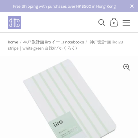
Close
Free Shipping with purchases over HK$500 in Hong Kong
Shopping Car
0
Skip to content
home
/
神戸派計画 iiro イーロ notebooks
/
神戸派計画 iiro 28
stripe｜white green 白緑(びゃくろく)