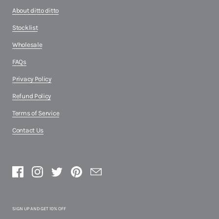
About ditto ditto
Stocklist
Wholesale
FAQs
Privacy Policy
Refund Policy
Terms of Service
Contact Us
Facebook
Instagram
Twitter
Pinterest
Email
SIGN UP AND GET 10% OFF