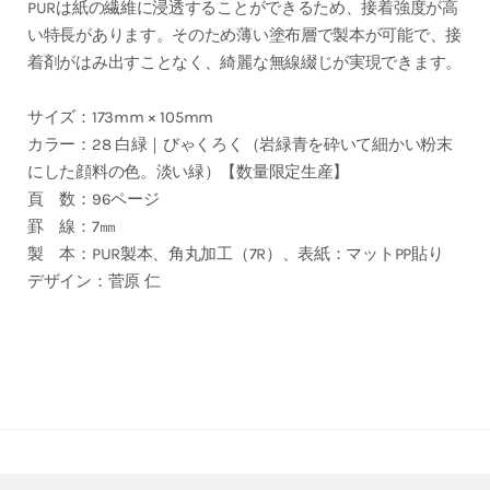
PURは紙の繊維に浸透することができるため、接着強度が高
い特長があります。そのため薄い塗布層で製本が可能で、接
着剤がはみ出すことなく、綺麗な無線綴じが実現できます。
サイズ：173mm × 105mm
カラー：28 白緑｜びゃくろく（岩緑青を砕いて細かい粉末
にした顔料の色。淡い緑）【数量限定生産】
頁 数：96ページ
罫 線：7㎜
製 本：PUR製本、角丸加工（7R）、表紙：マットPP貼り
デザイン：菅原 仁